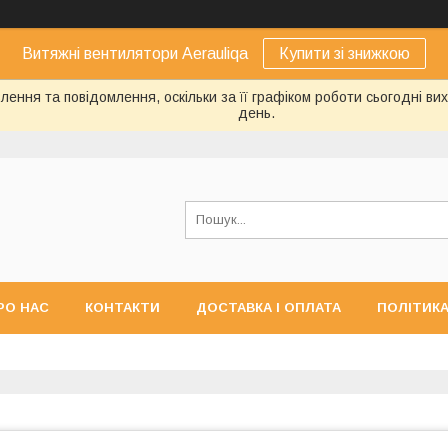
Витяжні вентилятори Aerauliqa
Купити зі знижкою
ення та повідомлення, оскільки за її графіком роботи сьогодні в
день.
РО НАС
КОНТАКТИ
ДОСТАВКА І ОПЛАТА
ПОЛІТИКА
ЕРНЕННЯ