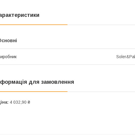
арактеристики
Основні
иробник
Soler&Pa
нформація для замовлення
іна:
4 032,90 ₴