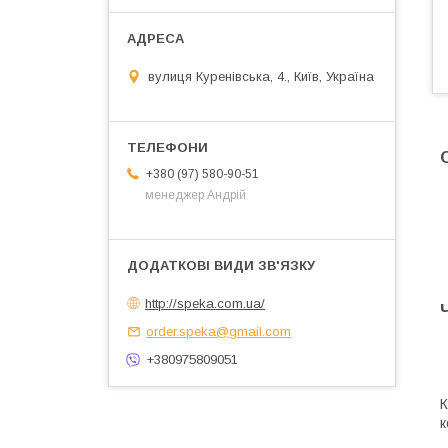
вулиця Куренівська, 4., Київ, Україна
+380 (97) 580-90-51
менеджер Андрій
http://speka.com.ua/
order.speka@gmail.com
+380975809051
К
к