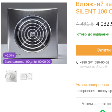
Витяжний вен
SILENT 100 
4 032,
4 481 ₴
Готово до відправки
Купити
–10%
Залишилось
0
0
днів
0
0
0
0
0
0
+380 (97) 580-90-51
менеджер Андрій
повернення товару п