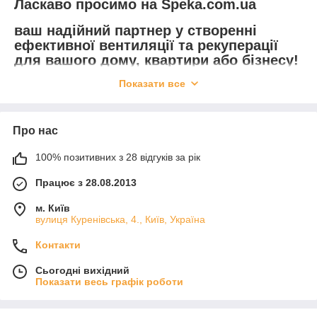
Ласкаво просимо на Speka.com.ua
ваш надійний партнер у створенні
ефективної вентиляції та рекуперації
для вашого дому, квартири або бізнесу!
Показати все
Сайт
Speka.com.ua
спеціалізується на продажу та
встановленні витяжних вентиляторів, рекуператорів,
повітропроводів та систем вентиляції для будь-яких
приміщень. Завдяки інноваційним технологіям та
Про нас
високоякісним матеріалам, ми забезпечуємо чисте і здорове
повітря у вашому домі чи офісі.
100% позитивних з 28 відгуків за рік
Вентиляція: забезпечення свіжого повітря у
Працює з 28.08.2013
будь-якому приміщенні
Вентиляція — це основа здорового мікроклімату. Вона
м. Київ
забезпечує постійне надходження свіжого повітря та
вулиця Куренівська, 4., Київ, Україна
виведення забрудненого, що сприяє збереженню
Контакти
оптимальних умов для життя та роботи. Система вентиляції є
незамінною для будь-якого приміщення, незалежно від того,
Сьогодні вихідний
чи це приватний будинок, квартира чи офіс.
Показати весь графік роботи
Види вентиляції
:
Механічна вентиляція
— включає витяжні системи,