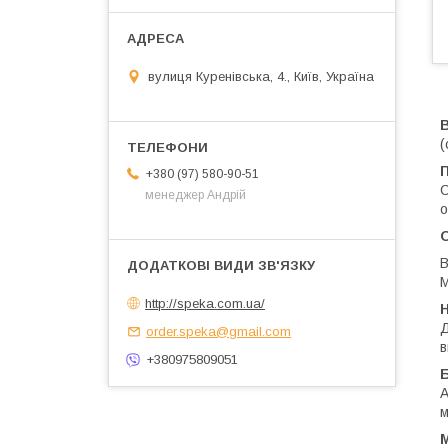
вулиця Куренівська, 4., Київ, Україна
В
(
+380 (97) 580-90-51
С
менеджер Андрій
о
О
В
М
http://speka.com.ua/
Н
Д
order.speka@gmail.com
в
+380975809051
А
м
М