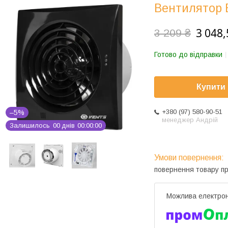
Вентилятор 
3 048,
3 209 ₴
Готово до відправки
Купити
+380 (97) 580-90-51
–5%
менеджер Андрій
Залишилось
0
0
днів
0
0
0
0
0
0
повернення товару п