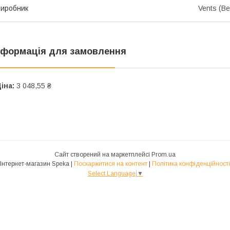
иробник
Vents (Ве
нформація для замовлення
іна:
3 048,55 ₴
Сайт створений на маркетплейсі
Prom.ua
Інтернет-магазин Speka |
Поскаржитися на контент
|
Політика конфіденційності
Select Language
▼