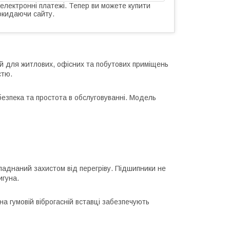
 електронні платежі. Тепер ви можете купити
окидаючи сайту.
й для житлових, офісних та побутових приміщень
стю.
 безпека та простота в обслуговуванні. Модель
аднаний захистом від перегріву. Підшипники не
игуна.
а гумовій віброгасній вставці забезпечують