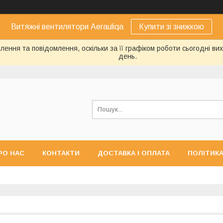
Витяжні вентилятори Aerauliqa
Купити зі знижкою
ення та повідомлення, оскільки за її графіком роботи сьогодні в
день.
РО НАС
КОНТАКТИ
ДОСТАВКА І ОПЛАТА
ПОЛІТИКА
ЕРНЕННЯ