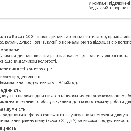
У компанії підключені
будь-який товар не п
ентс Квайт 100
– інноваційний витяжний вентилятор, призначени
санвузли, душові, ванні, кухні) з нормальною та підвищеною вологі
Переваги:
учасний дизайн, високий рівень захисту від вологи, довговічність,
снащена датчиком вологості.
собливості конструкції:
исока продуктивність
аксимальна продуктивність – 97 м3/год.
адійність
вигун на шарикопідшипниках з мінімальним енергоспоживанням обл
имагають технічного обслуговування для всього терміну роботи дв
Безшумність
еродинамічна форма крильчатки та унікальна конструкція двигуна н
інімальний рівень шуму (всього 25 дБА) за високої продуктивності.
іцність