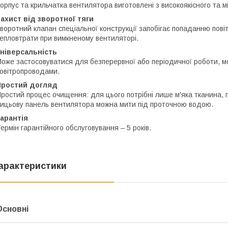
орпус та крильчатка вентилятора виготовлені з високоякісного та м
ахист від зворотної тяги
воротний клапан спеціальної конструкції запобігає попаданню пов
епловтрати при вимкненому вентиляторі.
ніверсальність
оже застосовуватися для безперервної або періодичної роботи, мо
овітропроводами.
Простий догляд
ростий процес очищення: для цього потрібні лише м'яка тканина, пе
ицьову панель вентилятора можна мити під проточною водою.
арантія
ермін гарантійного обслуговування – 5 років.
арактеристики
Основні