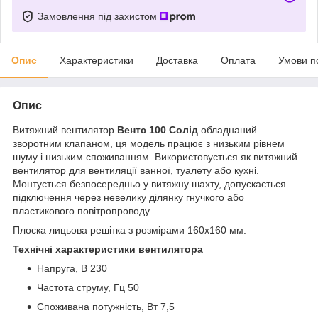
Замовлення під захистом
Опис
Характеристики
Доставка
Оплата
Умови п
Опис
Витяжний вентилятор
Вентс 100 Солід
обладнаний
зворотним клапаном, ця модель працює з низьким рівнем
шуму і низьким споживанням. Використовується як витяжний
вентилятор для вентиляції ванної, туалету або кухні.
Монтується безпосередньо у витяжну шахту, допускається
підключення через невелику ділянку гнучкого або
пластикового повітропроводу.
Плоска лицьова решітка з розмірами 160х160 мм.
Технічні характеристики вентилятора
Напруга, В 230
Частота струму, Гц 50
Споживана потужність, Вт 7,5