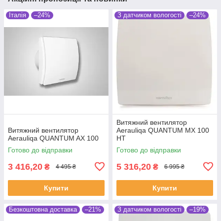
Італія
–24%
З датчиком вологості
–24%
Витяжний вентилятор
Витяжний вентилятор
Aerauliqa QUANTUM MX 100
Aerauliqa QUANTUM AX 100
HT
Готово до відправки
Готово до відправки
3 416,20
5 316,20
₴
₴
4 495 ₴
6 995 ₴
Купити
Купити
Безкоштовна доставка
–21%
З датчиком вологості
–19%