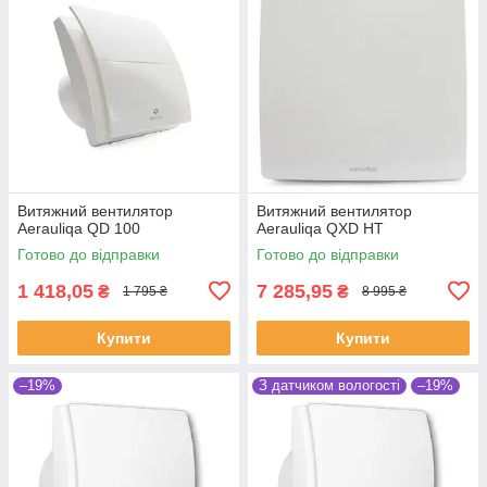
Витяжний вентилятор
Витяжний вентилятор
Aerauliqa QD 100
Aerauliqa QXD HT
Готово до відправки
Готово до відправки
1 418,05
7 285,95
₴
₴
1 795 ₴
8 995 ₴
Купити
Купити
–19%
З датчиком вологості
–19%