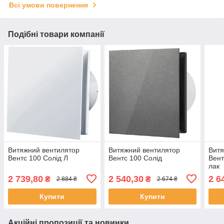
Всі умови повернення
Подібні товари компанії
Витяжний вентилятор
Витяжний вентилятор
Витя
Вентс 100 Солід Л
Вентс 100 Солід
Вент
лак
2 739,80
2 540,30
2 6
₴
₴
2 884 ₴
2 674 ₴
Купити
Купити
Акційні пропозиції та новинки