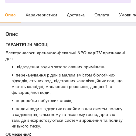
Опис
Характеристики
Доставка
Оплата
Умови п
Опис
ГАРАНТІЯ 24 МІСЯЦІ
Електронасоси дренажно-фекальні
NPO серії̈ V
призначені
для:
відведення води з затоплюваних приміщень;
перекачування рідин з малим вмістом біологічних
відходів, стічних вод, відстояних каналізаційних вод, що
містять колоїдні, маслянисті речовини, дощової та
фільтраційної води;
переробки побутових стоків;
подачі води з відкритих водойомів для систем поливу
в садівництві, сільському та лісовому господарствах
там, де використовуються системи зрошення та поливу
низького тиску.
Обмеження: