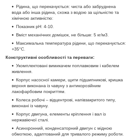
Рідина, що перекачується: чиста або забруднена
вода або інша рідина, схожа з водою за щільністю та
хімічною активністю:
Показник рН: 4-10.
Вміст механічних домішок, не більше: 5 кг/м3.
Максимальна температура рідини, що перекачується:
+35°С.
Конструктивні особливості та переваги:
Укомплектовані вимикачем поплавковим і кабелем
живлення.
Корпус насосної камери, щити підшипникові, кришка
верхня виконана із чавуну з антикорозійним
лакофарбовим покриттям.
Колеса робочі – відцентрові, напівзакритого типу,
виконані із чавуну.
Корпус двигуна, елементы кріплення і вал із
нержавіючої сталі.
Асинхронний, конденсаторний двигун с мідною
обмоткою, адаптований для тривалого режиму роботи.