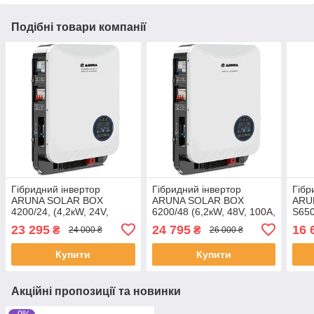
Подібні товари компанії
Гібридний інвертор
Гібридний інвертор
Гібр
ARUNA SOLAR BOX
ARUNA SOLAR BOX
ARU
4200/24, (4,2кW, 24V,
6200/48 (6,2кW, 48V, 100A,
S650
100A, Wi-FI)
Wi-FI)
120А
23 295
24 795
16 
₴
₴
24 000 ₴
26 000 ₴
Купити
Купити
Акційні пропозиції та новинки