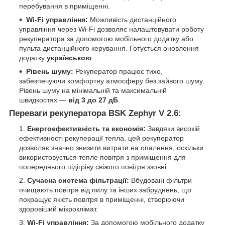
перебування в приміщенні.
Wi-Fi управління:
Можливість дистанційного
управління через Wi-Fi дозволяє налаштовувати роботу
рекуператора за допомогою мобільного додатку або
пульта дистанційного керування. Готується оновлення
додатку
українською
.
Рівень шуму:
Рекуператор працює тихо,
забезпечуючи комфортну атмосферу без зайвого шуму.
Рівень шуму на мінімальній та максимальній
швидкостях —
від 3 до 27 дБ
.
Переваги рекуператора BSK Zephyr V 2.6:
Енергоефективність та економія:
Завдяки високій
ефективності рекуперації тепла, цей рекуператор
дозволяє значно знизити витрати на опалення, оскільки
використовується тепле повітря з приміщення для
попереднього підігріву свіжого повітря ззовні.
Сучасна система фільтрації:
Вбудовані фільтри
очищають повітря від пилу та інших забруднень, що
покращує якість повітря в приміщенні, створюючи
здоровіший мікроклімат.
Wi-Fi управління:
За допомогою мобільного додатку