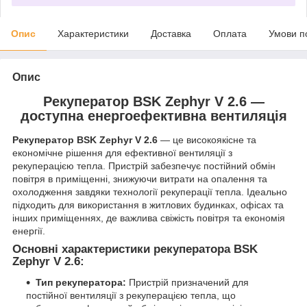
Опис
Характеристики
Доставка
Оплата
Умови п
Опис
Рекуператор BSK Zephyr V 2.6 —
доступна енергоефективна вентиляція
Рекуператор BSK Zephyr V 2.6
— це високоякісне та
економічне рішення для ефективної вентиляції з
рекуперацією тепла. Пристрій забезпечує постійний обмін
повітря в приміщенні, знижуючи витрати на опалення та
охолодження завдяки технології рекуперації тепла. Ідеально
підходить для використання в житлових будинках, офісах та
інших приміщеннях, де важлива свіжість повітря та економія
енергії.
Основні характеристики рекуператора BSK
Zephyr V 2.6:
Тип рекуператора:
Пристрій призначений для
постійної вентиляції з рекуперацією тепла, що