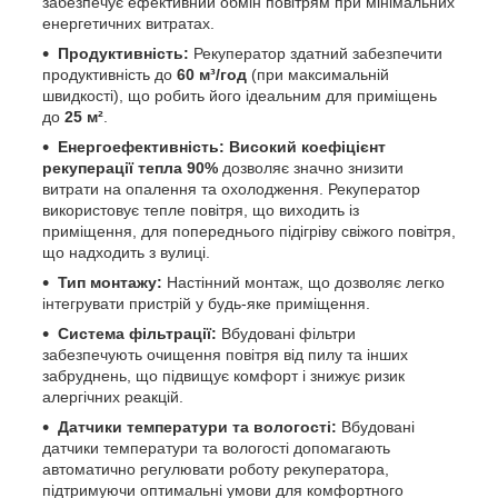
забезпечує ефективний обмін повітрям при мінімальних
енергетичних витратах.
Продуктивність:
Рекуператор здатний забезпечити
продуктивність до
6
0
м³/год
(при максимальній
швидкості), що робить його ідеальним для приміщень
до
25 м²
.
Енергоефективність:
Високий коефіцієнт
рекуперації тепла 90%
дозволяє значно знизити
витрати на опалення та охолодження. Рекуператор
використовує тепле повітря, що виходить із
приміщення, для попереднього підігріву свіжого повітря,
що надходить з вулиці.
Тип монтажу:
Настінний монтаж, що дозволяє легко
інтегрувати пристрій у будь-яке приміщення.
Система фільтрації:
Вбудовані фільтри
забезпечують очищення повітря від пилу та інших
забруднень, що підвищує комфорт і знижує ризик
алергічних реакцій.
Датчики температури та вологості:
Вбудовані
датчики температури та вологості допомагають
автоматично регулювати роботу рекуператора,
підтримуючи оптимальні умови для комфортного