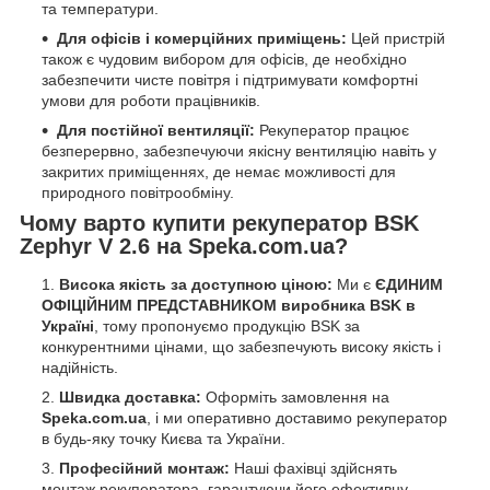
та температури.
Для офісів і комерційних приміщень:
Цей пристрій
також є чудовим вибором для офісів, де необхідно
забезпечити чисте повітря і підтримувати комфортні
умови для роботи працівників.
Для постійної вентиляції:
Рекуператор працює
безперервно, забезпечуючи якісну вентиляцію навіть у
закритих приміщеннях, де немає можливості для
природного повітрообміну.
Чому варто купити рекуператор BSK
Zephyr V 2.6 на Speka.com.ua?
Висока якість за доступною ціною:
Ми є
ЄДИНИМ
ОФІЦІЙНИМ ПРЕДСТАВНИКОМ виробника BSK в
Україні
, тому пропонуємо продукцію BSK за
конкурентними цінами, що забезпечують високу якість і
надійність.
Швидка доставка:
Оформіть замовлення на
Speka.com.ua
, і ми оперативно доставимо рекуператор
в будь-яку точку Києва та України.
Професійний монтаж:
Наші фахівці здійснять
монтаж рекуператора, гарантуючи його ефективну