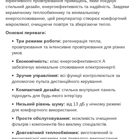
ефективного провітрювання приміщень, який поєднує
стильний дизайн, енергоефективність та надійність. Завдяки
керамічному теплообміннику та мінімальному
енергоспоживанню, цей рекуператор створює комфортний
мікроклімат, очищуючи повітря та зберігаючи тепло.
Основні переваги:
Три режими роботи:
регенерація тепла,
провітрювання та інтенсивне провітрювання для різних
умов.
Економічність:
клас енергоефективності A
забезпечує мінімальне споживання електроенергії.
Зручне управління:
всі функції контролюються за
допомогою пульта дистанційного керування.
Компактний дизайн:
стильна внутрішня панель
підходить для будь-якого інтер'єру.
Низький рівень шуму:
від 13 дБ у нічному режимі
для комфортного використання.
Просте обслуговування:
можливість очищення
фільтрів і компонентів без виклику спеціалістів.
Довговічний теплообмінник:
виготовлений із
високоякісної кераміки для тривалого використання.