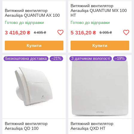
Витяжний вентилятор
Витяжний вентилятор
Aerauliqa QUANTUM MX 100
Aerauliqa QUANTUM AX 100
HT
Готово до відправки
Готово до відправки
3 416,20
5 316,20
₴
₴
4 495 ₴
6 995 ₴
Купити
Купити
Безкоштовна доставка
–21%
З датчиком вологості
–19%
Витяжний вентилятор
Витяжний вентилятор
Aerauliqa QD 100
Aerauliqa QXD HT