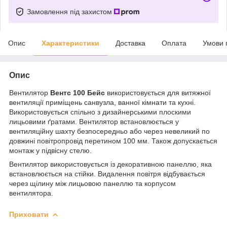
Замовлення під захистом
Опис
Характеристики
Доставка
Оплата
Умови 
Опис
Вентилятор
Вентс 100 Бейс
використовується для витяжної
вентиляції приміщень санвузла, ванної кімнати та кухні.
Використовується спільно з дизайнерськими плоскими
лицьовими ґратами. Вентилятор встановлюється у
вентиляційну шахту безпосередньо або через невеликий по
довжині повітропровід перетином 100 мм. Також допускається
монтаж у підвісну стелю.
Вентилятор використовується із декоративною панеллю, яка
встановлюється на стійки. Видалення повітря відбувається
через щілину між лицьовою панеллю та корпусом
вентилятора.
Приховати