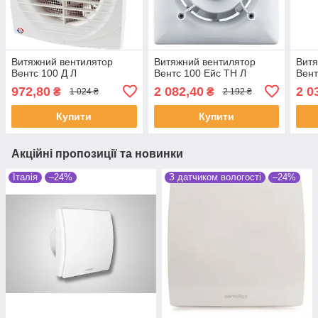
Витяжний вентилятор
Витяжний вентилятор
Витя
Вентс 100 Д Л
Вентс 100 Ейс ТН Л
Вент
972,80
2 082,40
2 0
₴
₴
1 024 ₴
2 192 ₴
Купити
Купити
Акційні пропозиції та новинки
Італія
–24%
З датчиком вологості
–24%