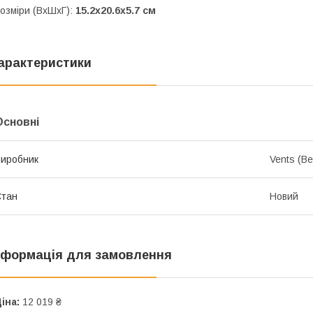
озміри (ВхШхГ):
15.2х20.6х5.7 см
арактеристики
Основні
иробник
Vents (Ве
Стан
Новий
нформація для замовлення
іна:
12 019 ₴