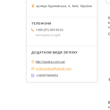
вулиця Куренівська, 4., Київ, Україна
в
ч
+380 (97) 580-90-51
О
менеджер Андрій
http://speka.com.ua/
order.speka@gmail.com
+380975809051
Т
В
к