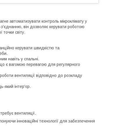
агне автоматизувати контроль мікроклімату у
Fi-з'єднанню, він дозволяє керувати роботою
 точки світу.
анційно керувати швидкістю та
еби.
им навіть у спальні.
, що є вагомою перевагою для регулярного
 роботи вентиляції відповідно до розкладу
ь-який інтер'єр.
отребує вентиляції.
онуючи інноваційні технології для забезпечення