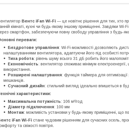
Вентилятор
Вентс iFan Wi-Fi
— це новітнє рішення для тих, хто пр
анній кімнаті, кухні чи будь-якому іншому приміщенні. Завдяки Wi-
ерез смартфон, забезпечуючи повну свободу управління з будь-якої
сновні переваги:
Бездротове управління
: Wi-Fi-можливості дозволяють дист
налаштуваннями вентилятора, адаптуючи його під особисті потр
Тиха робота
: рівень шуму всього 31 дБ робить його малопомітн
Економічність
: вентилятор споживає мінімум електроенергії
використання.
Розширені налаштування
: функція таймера для оптимізації
мешканців.
Сучасний дизайн
: стильний вигляд ідеально впишеться в буд
ехнічні характеристики:
Максимальна потужність
: 106 м³/год
Діаметр підключення
: 100 мм
Монтаж
: можливість установки у будь-якому приміщенні, що п
ентс iFan Wi-Fi
стане чудовим рішенням для сучасних осель, проп
омфорту та свіжості повітря.