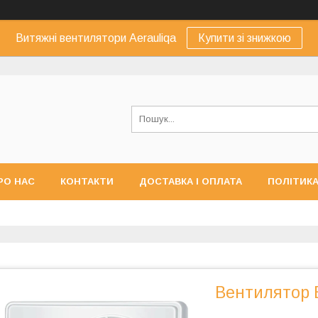
Витяжні вентилятори Aerauliqa
Купити зі знижкою
РО НАС
КОНТАКТИ
ДОСТАВКА І ОПЛАТА
ПОЛІТИКА
ЕРНЕННЯ
Вентилятор В