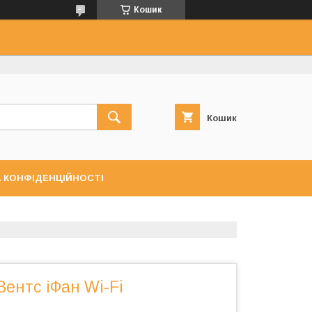
Кошик
Кошик
 КОНФІДЕНЦІЙНОСТІ
ентс іФан Wi-Fi