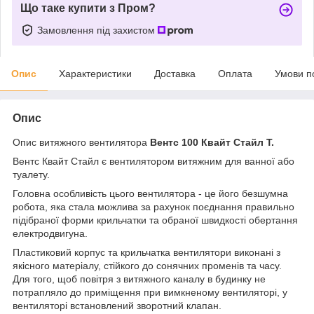
Що таке купити з Пром?
Замовлення під захистом
Опис
Характеристики
Доставка
Оплата
Умови п
Опис
Опис витяжного вентилятора
Вентс 100 Квайт Стайл Т.
Вентс Квайт Стайл є вентилятором витяжним для ванної або
туалету.
Головна особливість цього вентилятора - це його безшумна
робота, яка стала можлива за рахунок поєднання правильно
підібраної форми крильчатки та обраної швидкості обертання
електродвигуна.
Пластиковий корпус та крильчатка вентилятори виконані з
якісного матеріалу, стійкого до сонячних променів та часу.
Для того, щоб повітря з витяжного каналу в будинку не
потрапляло до приміщення при вимкненому вентиляторі, у
вентиляторі встановлений зворотний клапан.