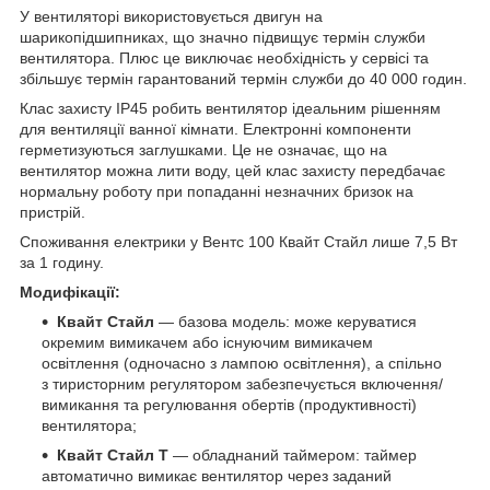
У вентиляторі використовується двигун на
шарикопідшипниках, що значно підвищує термін служби
вентилятора. Плюс це виключає необхідність у сервісі та
збільшує термін гарантований термін служби до 40 000 годин.
Клас захисту IP45 робить вентилятор ідеальним рішенням
для вентиляції ванної кімнати. Електронні компоненти
герметизуються заглушками. Це не означає, що на
вентилятор можна лити воду, цей клас захисту передбачає
нормальну роботу при попаданні незначних бризок на
пристрій.
Споживання електрики у Вентс 100 Квайт Стайл лише 7,5 Вт
за 1 годину.
Модифікації:
Квайт Стайл
― базова модель: може керуватися
окремим вимикачем або існуючим вимикачем
освітлення (одночасно з лампою освітлення), а спільно
з тиристорним регулятором забезпечується включення/
вимикання та регулювання обертів (продуктивності)
вентилятора;
Квайт Стайл Т
― обладнаний таймером: таймер
автоматично вимикає вентилятор через заданий