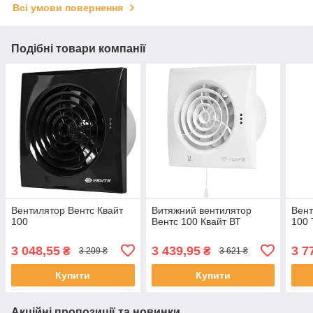
Всі умови повернення
Подібні товари компанії
Вентилятор Вентс Квайт
Витяжний вентилятор
Вент
100
Вентс 100 Квайт ВТ
100
3 048,55
3 439,95
3 7
₴
₴
3 209 ₴
3 621 ₴
Купити
Купити
Акційні пропозиції та новинки