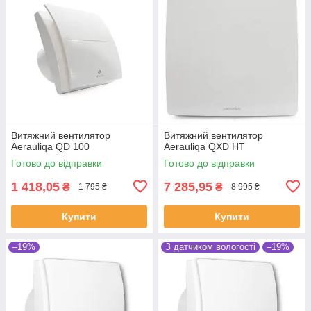
Витяжний вентилятор
Витяжний вентилятор
Aerauliqa QD 100
Aerauliqa QXD HT
Готово до відправки
Готово до відправки
1 418,05
7 285,95
₴
₴
1 795 ₴
8 995 ₴
Купити
Купити
–19%
З датчиком вологості
–19%