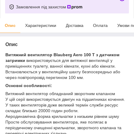
Замовлення під захистом
Опис
Характеристики
Доставка
Оплата
Умови п
Опис
Витяжний вентилятор Blauberg Aero 100 Т
з датчиком
затримки
використовується для витяжної вентиляції у
приміщеннях туалету, ванної кімнати, кухні або кімнати.
Встановлюється у вентиляційну шахту безпосередньо або
через повітропровід перетином 100 мм.
Основні особливості:
Витяжний вентилятор обладнаний зворотним клапаном
У цій серії використовується двигун на підшипниках кочення.
У таких вентиляторів дуже великий термін служби ресурс
складає близько 20000 годин роботи.
Аеродинамічна форма крильчатки з низьким рівнем шуму
Просте обслуговування вентилятора, яке полягає в
періодичному очищенні крильчатки, зворотного клапана та
перевірці електричних з'єднань.