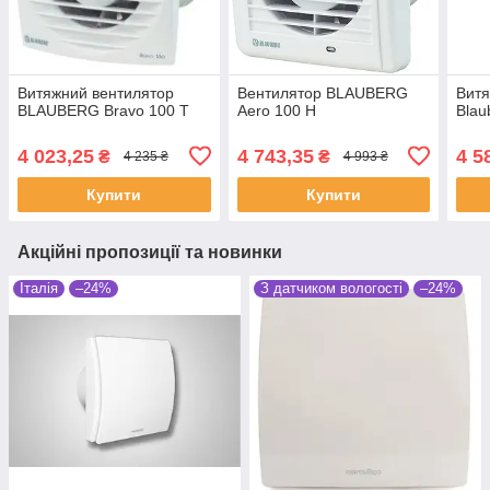
Витяжний вентилятор
Вентилятор BLAUBERG
Витя
BLAUBERG Bravo 100 Т
Aero 100 H
Blau
4 023,25
4 743,35
4 5
₴
₴
4 235 ₴
4 993 ₴
Купити
Купити
Акційні пропозиції та новинки
Італія
–24%
З датчиком вологості
–24%