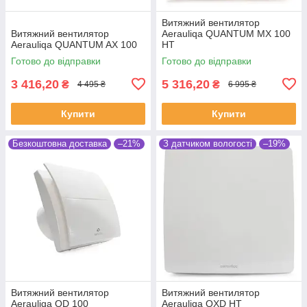
Витяжний вентилятор
Витяжний вентилятор
Aerauliqa QUANTUM MX 100
Aerauliqa QUANTUM AX 100
HT
Готово до відправки
Готово до відправки
3 416,20
5 316,20
₴
₴
4 495 ₴
6 995 ₴
Купити
Купити
Безкоштовна доставка
–21%
З датчиком вологості
–19%
Витяжний вентилятор
Витяжний вентилятор
Aerauliqa QD 100
Aerauliqa QXD HT