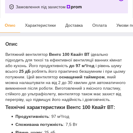
Замовлення під захистом
Опис
Характеристики
Доставка
Оплата
Умови п
Опис
Витяжний вентилятор
Вентс 100 Квайт ВТ
ідеально
підходить для тихої та ефективної вентиляції ванних кімнат
або кухонь. Його продуктивність
до 97 м³/год
і рівень шуму
всього
25 дБ
роблять його практично безшумним і при цьому
потужним. Цей вентилятор
оснащений таймером
, який
можна налаштувати на від 2 до 30 хвилин для автоматичного
вимкнення після роботи. Виготовлений з якісного пластику,
стійкого до ультрафіолету, вентилятор також має захист від
перегріву, що підвищує його надійність і довговічність.
Технічні характеристики Вентс 100 Квайт ВТ:
Продуктивність
: 97 м³/год
Споживана потужність
: 7,5 Вт
Рівень шуму
: 25 дБ