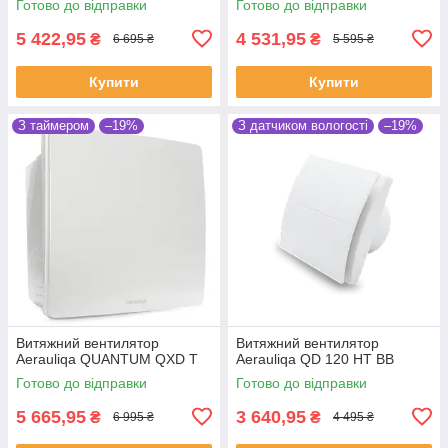
Готово до відправки
Готово до відправки
5 422,95
4 531,95
₴
₴
6 695 ₴
5 595 ₴
Купити
Купити
З таймером
–19%
З датчиком вологості
–19%
Витяжний вентилятор
Витяжний вентилятор
Aerauliqa QUANTUM QXD T
Aerauliqa QD 120 HT BB
Готово до відправки
Готово до відправки
5 665,95
3 640,95
₴
₴
6 995 ₴
4 495 ₴