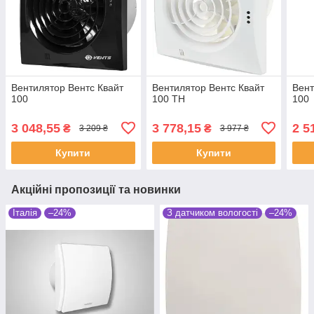
Вентилятор Вентс Квайт
Вентилятор Вентс Квайт
Вент
100
100 ТН
100
3 048,55
3 778,15
2 5
₴
₴
3 209 ₴
3 977 ₴
Купити
Купити
Акційні пропозиції та новинки
Італія
–24%
З датчиком вологості
–24%