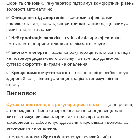
шкіри та слизових. Рекуператор підтримує комфортний рівень
вологості автоматично.
✅
Очищення від алергенів
– системи з фільтрами
вловлюють пил, шерсть, спори грибків та пилок, що знижує
ризик алергії та астми.
✅
Нейтралізація запахів
– вугільні фільтри ефективно
поглинають неприємні запахи та хімічні сполуки.
✅
Економія енергії
– завдяки рекуперації тепла вентиляція
не потребує додаткового обігріву повітря, що дозволяє
суттєво скоротити витрати на опалення.
✅
Краще самопочуття та сон
– якісне повітря забезпечує
здоровий сон, підвищує концентрацію та знижує рівень
стресу.
Висновок
Сучасна вентиляція з рекуперацією тепла
— це не розкіш,
а необхідність. Вона створює безпечне середовище для
життя, знижує ризики алергічних та респіраторних
захворювань, забезпечує здоровий мікроклімат і допомагає
зекономити на опаленні.
Інтернет-магазин
Speka
🔥
пропонує великий вибір